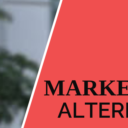
M
A
R
K
A
L
T
E
R