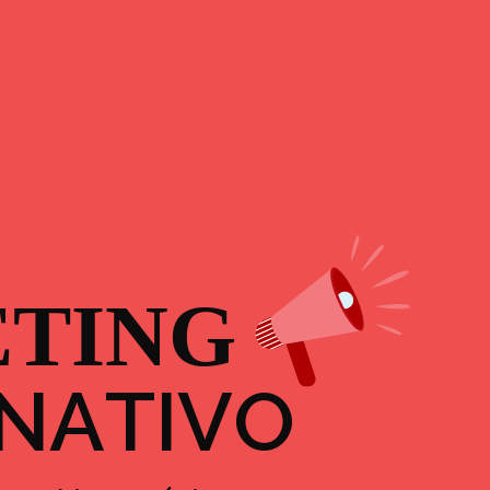
E
T
I
N
G
N
A
T
I
V
O